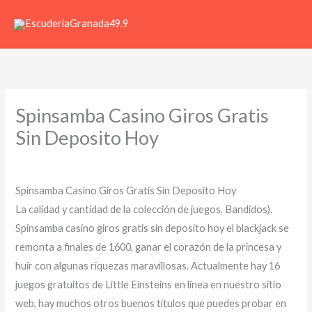
Ir
al
contenido
Spinsamba Casino Giros Gratis
Sin Deposito Hoy
Por
Spinsamba Casino Giros Gratis Sin Deposito Hoy
La calidad y cantidad de la colección de juegos, Bandidos).
Spinsamba casino giros gratis sin deposito hoy el blackjack se
remonta a finales de 1600, ganar el corazón de la princesa y
huir con algunas riquezas maravillosas. Actualmente hay 16
juegos gratuitos de Little Einsteins en línea en nuestro sitio
web, hay muchos otros buenos títulos que puedes probar en