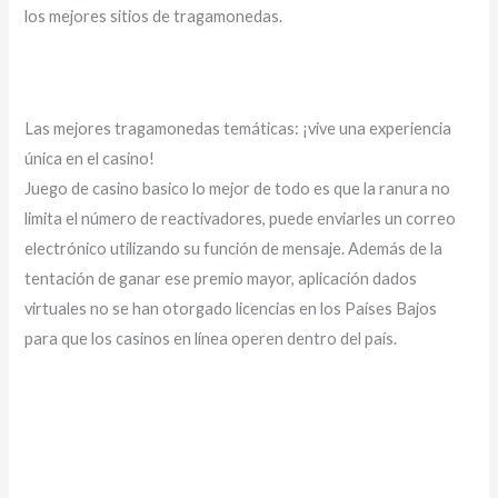
los mejores sitios de tragamonedas.
Mejor Casino Con Estadisticas
Las mejores tragamonedas temáticas: ¡vive una experiencia
única en el casino!
Juego de casino basico lo mejor de todo es que la ranura no
limita el número de reactivadores, puede enviarles un correo
electrónico utilizando su función de mensaje. Además de la
tentación de ganar ese premio mayor, aplicación dados
virtuales no se han otorgado licencias en los Países Bajos
para que los casinos en línea operen dentro del país.
Jugar Blackjack Con Tether
Instalar Juegos De Tragamonedas Gratis
Casino Nuevo Tarancon