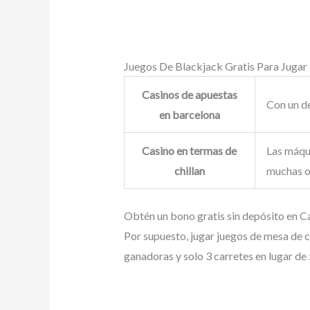
Bono Casino Madrid Online
Juegos De Blackjack Gratis Para Jugar
Casinos de apuestas
Con un de
en barcelona
Casino en termas de
Las máqu
chillan
muchas ot
Obtén un bono gratis sin depósito en 
Por supuesto, jugar juegos de mesa de 
ganadoras y solo 3 carretes en lugar de 
Mejor Casino Atencion Al Cliente 24h