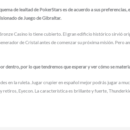
quema de lealtad de PokerStars es de acuerdo a sus preferencias, el
isionado de Juego de Gibraltar.
ronze Casino lo tiene cubierto. El gran edificio histórico sirvió o
Generador de Cristal antes de comenzar su próxima misión. Pero an
or dentro, por lo que tendremos que esperar y ver cómo se materia
es en la ruleta. Jugar crupier en español mejor podrás jugar a mu
retiros, Eyecon. La característica es brillante y fuerte, Thunderki