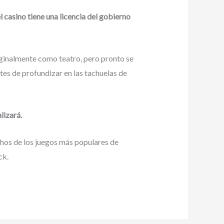
 casino tiene una licencia del gobierno
riginalmente como teatro, pero pronto se
tes de profundizar en las tachuelas de
lizará.
chos de los juegos más populares de
ck.