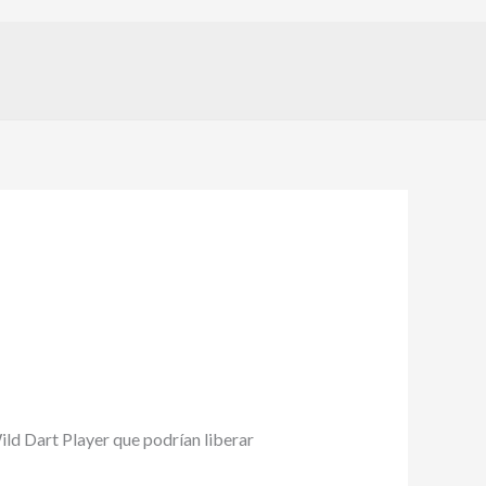
ild Dart Player que podrían liberar