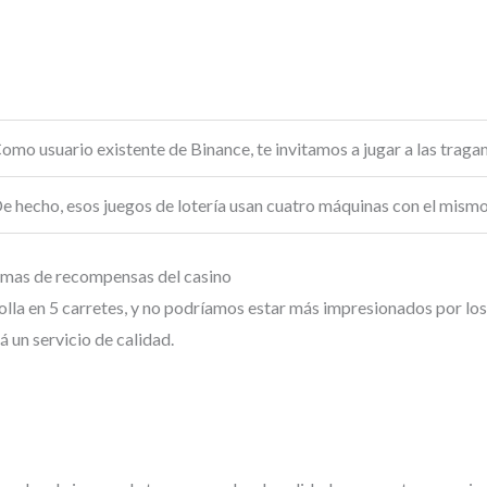
omo usuario existente de Binance, te invitamos a jugar a las tra
e hecho, esos juegos de lotería usan cuatro máquinas con el mism
mas de recompensas del casino
la en 5 carretes, y no podríamos estar más impresionados por los 
á un servicio de calidad.
is