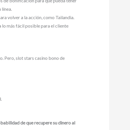
s de bonificación para que pueda tener
 línea.
ra volver a la acción, como Tailandia.
lo más fácil posible para el cliente
o. Pero, slot stars casino bono de
.
obabilidad de que recupere su dinero al