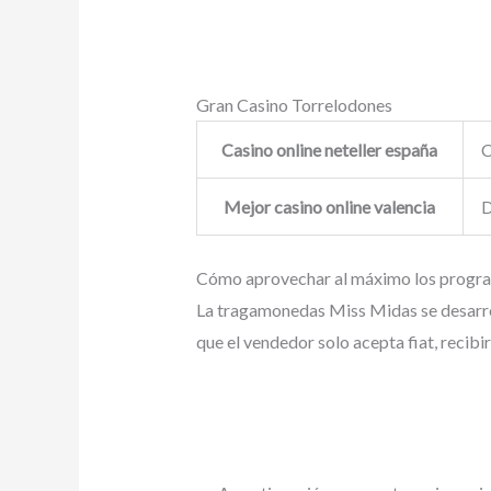
Jugar Blackjack Con Tether
Gran Casino Torrelodones
Casino online neteller españa
C
Mejor casino online valencia
D
Cómo aprovechar al máximo los progra
La tragamonedas Miss Midas se desarrol
que el vendedor solo acepta fiat, recibir
Jugar A Las Maquinitas De Casino
Instalar Juegos De Tragamonedas Grat