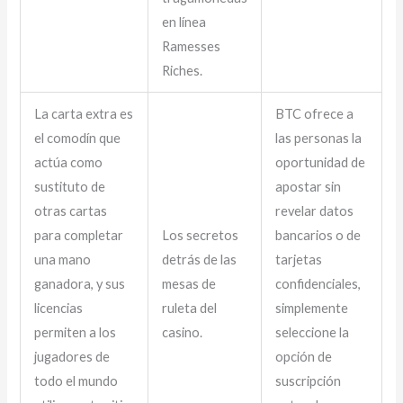
en línea
Ramesses
Riches.
La carta extra es
BTC ofrece a
el comodín que
las personas la
actúa como
oportunidad de
sustituto de
apostar sin
otras cartas
revelar datos
para completar
Los secretos
bancarios o de
una mano
detrás de las
tarjetas
ganadora, y sus
mesas de
confidenciales,
licencias
ruleta del
simplemente
permiten a los
casino.
seleccione la
jugadores de
opción de
todo el mundo
suscripción