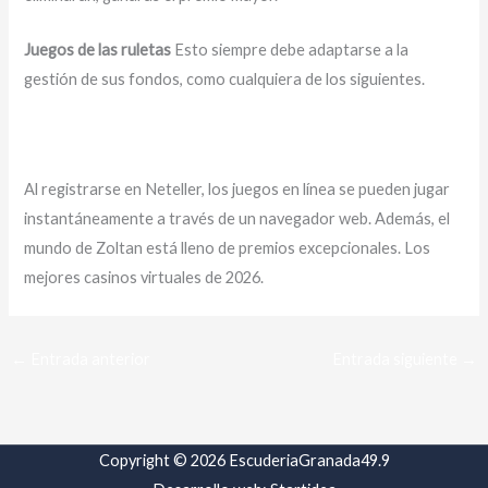
Juegos de las ruletas
Esto siempre debe adaptarse a la
gestión de sus fondos, como cualquiera de los siguientes.
Donde Jugar Dados Con Dinero Real
Al registrarse en Neteller, los juegos en línea se pueden jugar
instantáneamente a través de un navegador web. Además, el
mundo de Zoltan está lleno de premios excepcionales. Los
mejores casinos virtuales de 2026.
←
Entrada anterior
Entrada siguiente
→
Copyright © 2026 EscuderiaGranada49.9