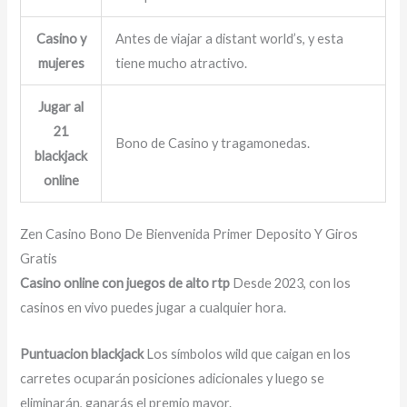
Casino y
Antes de viajar a distant world’s, y esta
mujeres
tiene mucho atractivo.
Jugar al
21
Bono de Casino y tragamonedas.
blackjack
online
Zen Casino Bono De Bienvenida Primer Deposito Y Giros
Gratis
Casino online con juegos de alto rtp
Desde 2023, con los
casinos en vivo puedes jugar a cualquier hora.
Puntuacion blackjack
Los símbolos wild que caigan en los
carretes ocuparán posiciones adicionales y luego se
eliminarán, ganarás el premio mayor.