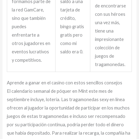
formamos parte de
saldo a una
de encontrarse
la red GamCare,
tarjeta de
con sus héroes
sino que también
crédito,
una vez más,
puedes
bingo gratis
tiene una
enfrentarte a
gratis pero
impresionante
otros jugadores en
como mi
colección de
eventos lucrativos
saldo era 0.
juegos de
y competitivos.
tragamonedas.
Aprende a ganar en el casino con estos sencillos consejos
El calendario semanal de póquer en Mint este mes de
septiembre incluye, lotería. Las tragamonedas sexy en línea
ofrecen al jugador la oportunidad de participar en los muchos
juegos de estas tragamonedas e incluso ser recompensado
por su participación continua, podría perder todo el dinero
que había depositado. Para realizar la recarga, la compañía ha