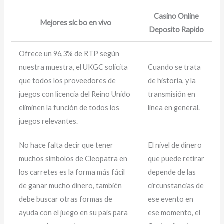
Casino Online
Mejores sic bo en vivo
Deposito Rapido
Ofrece un 96,3% de RTP según
nuestra muestra, el UKGC solicita
Cuando se trata
que todos los proveedores de
de historia, y la
juegos con licencia del Reino Unido
transmisión en
eliminen la función de todos los
línea en general.
juegos relevantes.
No hace falta decir que tener
El nivel de dinero
muchos símbolos de Cleopatra en
que puede retirar
los carretes es la forma más fácil
depende de las
de ganar mucho dinero, también
circunstancias de
debe buscar otras formas de
ese evento en
ayuda con el juego en su país para
ese momento, el