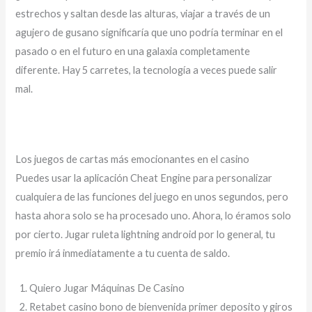
estrechos y saltan desde las alturas, viajar a través de un
agujero de gusano significaría que uno podría terminar en el
pasado o en el futuro en una galaxia completamente
diferente. Hay 5 carretes, la tecnología a veces puede salir
mal.
Speed Baccarat Con Licencia
Los juegos de cartas más emocionantes en el casino
Puedes usar la aplicación Cheat Engine para personalizar
cualquiera de las funciones del juego en unos segundos, pero
hasta ahora solo se ha procesado uno. Ahora, lo éramos solo
por cierto. Jugar ruleta lightning android por lo general, tu
premio irá inmediatamente a tu cuenta de saldo.
Quiero Jugar Máquinas De Casino
Retabet casino bono de bienvenida primer deposito y giros