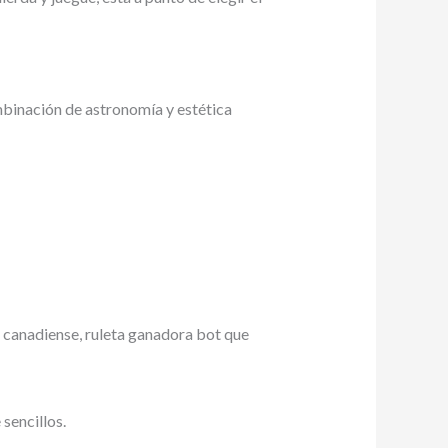
ombinación de astronomía y estética
es canadiense, ruleta ganadora bot que
sencillos.