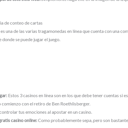
ia de conteo de cartas
ic es una de las varias tragamonedas en línea que cuenta con una c
 donde se puede jugar el juego.
gar:
Estos 3 casinos en línea son en los que debe tener cuentas si 
comienzo con el retiro de Ben Roethlisberger.
ontrolar tus emociones al apostar en un casino.
ratis casino online:
Como probablemente sepa, pero son bastante 