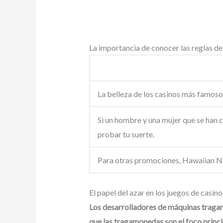
Cual Casino Acepta Bizum
La importancia de conocer las reglas de
La belleza de los casinos más famoso
Si un hombre y una mujer que se han 
probar tu suerte.
Para otras promociones, Hawaiian N
El papel del azar en los juegos de casin
Los desarrolladores de máquinas tragam
que las tragamonedas son el foco princi