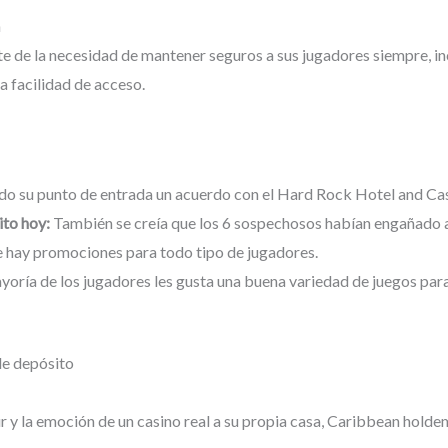
n
 de la necesidad de mantener seguros a sus jugadores siempre, inc
a facilidad de acceso.
o su punto de entrada un acuerdo con el Hard Rock Hotel and Casi
ito hoy:
También se creía que los 6 sospechosos habían engañado a 
e hay promociones para todo tipo de jugadores.
yoría de los jugadores les gusta una buena variedad de juegos par
de depósito
ur y la emoción de un casino real a su propia casa, Caribbean holde