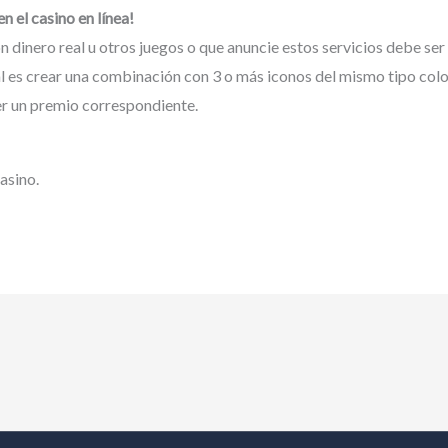
n el casino en línea!
on dinero real u otros juegos o que anuncie estos servicios debe s
pal es crear una combinación con 3 o más iconos del mismo tipo co
er un premio correspondiente.
asino.