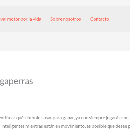
ival motor por la vida
Sobre nosotros
Contacto
gaperras
entificar qué símbolos usar para ganar, ya que siempre jugarás con
s inteligentes mientras están en movimiento, es posible que desee 