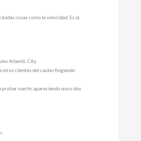
luidas cosas como la velocidad. Es la
no Atlantic City.
otros clientes del casino fingiendo
a probar suerte, apareciendo una o dos
m.