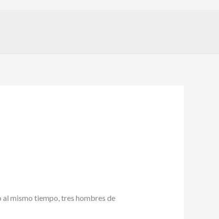
do al mismo tiempo, tres hombres de