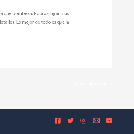
gma que bombean. Podrás jugar más
talles. Lo mejor de todo es que la
Entrada siguiente
→