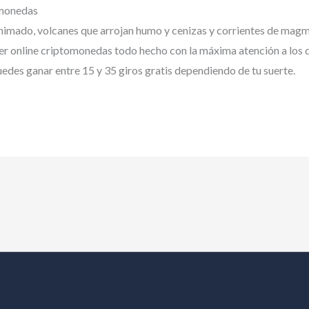
amonedas
 animado, volcanes que arrojan humo y cenizas y corrientes de ma
er online criptomonedas todo hecho con la máxima atención a los de
uedes ganar entre 15 y 35 giros gratis dependiendo de tu suerte.