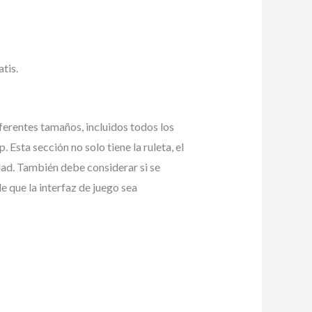
tis.
erentes tamaños, incluidos todos los
sta sección no solo tiene la ruleta, el
ad. También debe considerar si se
e que la interfaz de juego sea