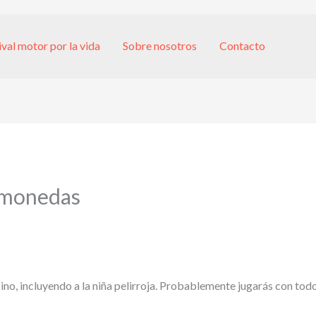
ival motor por la vida
Sobre nosotros
Contacto
omonedas
ino, incluyendo a la niña pelirroja. Probablemente jugarás con to