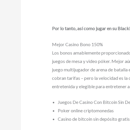
Casino Talcahuano Ofertas
Por lo tanto, así como jugar en su Black
Mejor Casino Bono 150%
Los bonos amablemente proporcionados p
juegos de mesa y video póker. Mejor aún
juego multijugador de arena de batalla
cobran tarifas – pero la velocidad es la
entretenida y elegible para entretener a
Juegos De Casino Con Bitcoin Sin D
Poker online criptomonedas
Casino de bitcoin sin depósito gratis