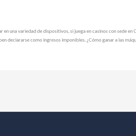
ar en una variedad de dispositivos, si juega en casinos con sede e
en declararse como ingresos imponibles. ¿Cómo ganar a las máqu