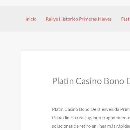
Ir
al
Inicio
Rallye Histórico Primeras Nieves
Fest
contenido
Platin Casino Bono 
Por
Platin Casino Bono De Bienvenida Prim
Gana dinero real jugando tragamonedas d
soluciones de retiro en línea más rápid