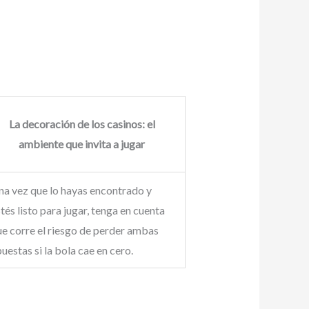
La decoración de los casinos: el
ambiente que invita a jugar
a vez que lo hayas encontrado y
tés listo para jugar, tenga en cuenta
e corre el riesgo de perder ambas
uestas si la bola cae en cero.