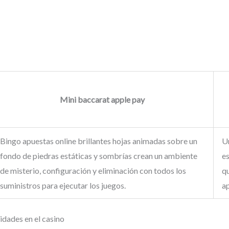
Mini baccarat apple pay
Bingo apuestas online brillantes hojas animadas sobre un
Un
fondo de piedras estáticas y sombrías crean un ambiente
es
de misterio, configuración y eliminación con todos los
qu
suministros para ejecutar los juegos.
ap
idades en el casino