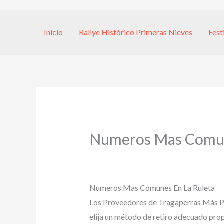
Ir
al
Inicio
Rallye Histórico Primeras Nieves
Fest
contenido
Numeros Mas Comun
Por
Numeros Mas Comunes En La Ruleta
Los Proveedores de Tragaperras Más P
elija un método de retiro adecuado pro