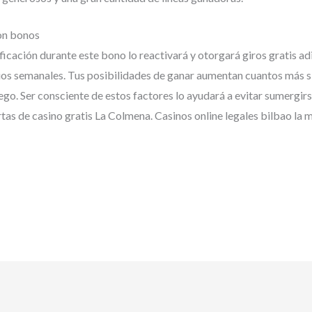
on bonos
icación durante este bono lo reactivará y otorgará giros gratis a
ios semanales. Tus posibilidades de ganar aumentan cuantos más s
uego. Ser consciente de estos factores lo ayudará a evitar sumergir
tas de casino gratis La Colmena. Casinos online legales bilbao la 