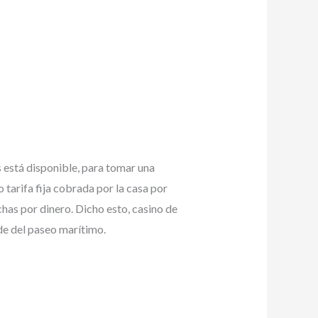
s está disponible, para tomar una
 tarifa fija cobrada por la casa por
chas por dinero. Dicho esto, casino de
de del paseo marítimo.