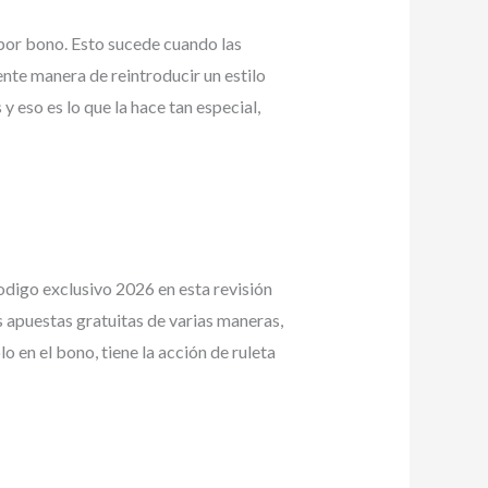
por bono. Esto sucede cuando las
nte manera de reintroducir un estilo
eso es lo que la hace tan especial,
odigo exclusivo 2026 en esta revisión
s apuestas gratuitas de varias maneras,
 en el bono, tiene la acción de ruleta