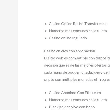
Casinos Bono Bienvenida Gratis Sin De
Casino Online Retiro Transferencia
Numeros mas comunes en la ruleta
Casino online regulado
Casino en vivo con aprobación
El sitio web es compatible con dispositi
decisión que es de las mejores ofertas q
cada mano de póquer jugada, juego del ba
cripto con múltiples monedas el Trop e
Casino Anónimo Con Ethereum
Numeros mas comunes en la ruleta
Blackjack en vivo con bono