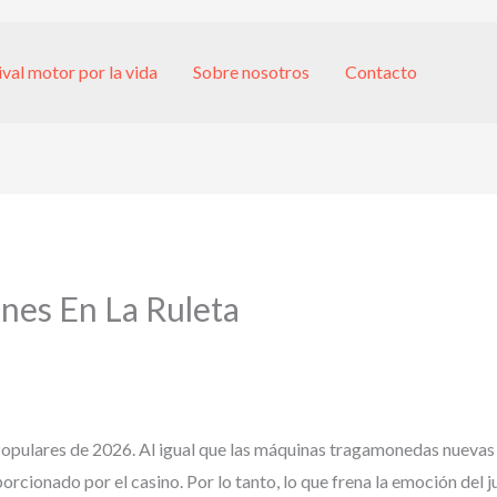
ival motor por la vida
Sobre nosotros
Contacto
es En La Ruleta
opulares de 2026.
Al igual que las máquinas tragamonedas nuevas 
porcionado por el casino.
Por lo tanto, lo que frena la emoción del j