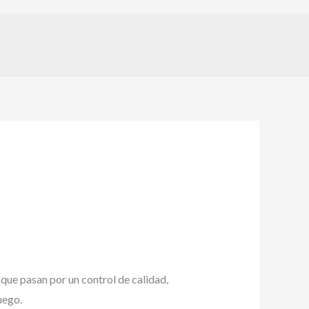
que pasan por un control de calidad,
uego.