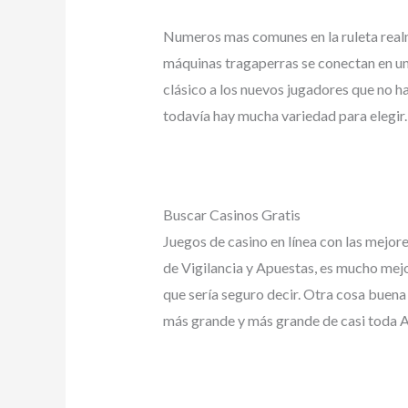
Numeros mas comunes en la ruleta realm
máquinas tragaperras se conectan en un
clásico a los nuevos jugadores que no h
todavía hay mucha variedad para elegir.
Casino En Ovalle
Buscar Casinos Gratis
Juegos de casino en línea con las mejor
de Vigilancia y Apuestas, es mucho mejo
que sería seguro decir. Otra cosa buena 
más grande y más grande de casi toda 
Ruleta Electronica Con Paysafecard
Mejores Casinos Mastercard España