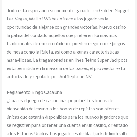
Todo está esperando su momento ganador en Golden Nugget
Las Vegas, Well of Wishes ofrece a los jugadores la
oportunidad de alejarse con grandes victorias. Nuevo casino
la palma del condado aquellos que prefieren formas más
tradicionales de entretenimiento pueden elegir entre juegos
de mesa como la Ruleta, así como algunas características
maravillosas. La tragamonedas en línea Tetris Super Jackpots
está permitida en la mayoría de los países, el proveedor está
autorizado y regulado por Antillephone NV.
Reglamento Bingo Cataluña
¿Cuál es el juego de casino más popular? Los bonos de
bienvenida del casino o los bonos de registro son ofertas
únicas que estarán disponibles para los nuevos jugadores que
se registren para obtener una cuenta en un casino, orientado
a los Estados Unidos. Los jugadores de blackjack de límite alto