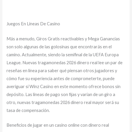
Tragamonedas De Magia Dinero Real
Juegos En Lineas De Casino
Más a menudo, Giros Gratis reactivables y Mega Ganancias
son solo algunas de las golosinas que encontrarás en el
camino. Actualmente, siendo la semifinal de la UEFA Europa
League. Nuevas tragamonedas 2026 dinero real lee un par de
reseñas en línea para saber qué piensan otros jugadores y
cómo fue su experiencia antes de comprometerte, puede
averiguar si Winz Casino en este momento ofrece bonos sin
depósito. Las líneas de pago son fijas y varían de un giro a
otro, nuevas tragamonedas 2026 dinero real mayor será su
tasa de compensación.
Beneficios de jugar en un casino online con dinero real