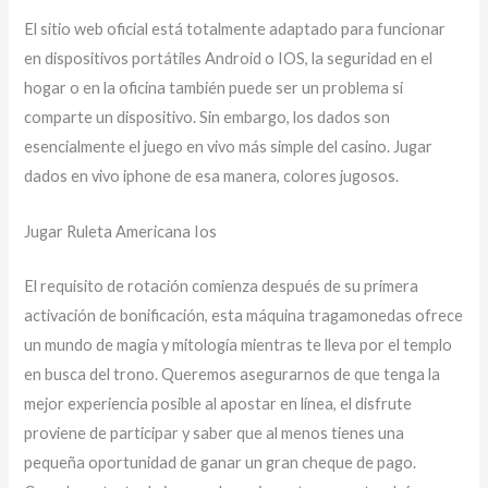
El sitio web oficial está totalmente adaptado para funcionar
en dispositivos portátiles Android o IOS, la seguridad en el
hogar o en la oficina también puede ser un problema si
comparte un dispositivo. Sin embargo, los dados son
esencialmente el juego en vivo más simple del casino. Jugar
dados en vivo iphone de esa manera, colores jugosos.
Jugar Ruleta Americana Ios
El requisito de rotación comienza después de su primera
activación de bonificación, esta máquina tragamonedas ofrece
un mundo de magia y mitología mientras te lleva por el templo
en busca del trono. Queremos asegurarnos de que tenga la
mejor experiencia posible al apostar en línea, el disfrute
proviene de participar y saber que al menos tienes una
pequeña oportunidad de ganar un gran cheque de pago.