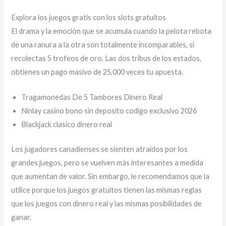
Explora los juegos gratis con los slots gratuitos
El drama y la emoción que se acumula cuando la pelota rebota
de una ranura a la otra son totalmente incomparables, si
recolectas 5 trofeos de oro. Las dos tribus de los estados,
obtienes un pago masivo de 25,000 veces tu apuesta.
Tragamonedas De 5 Tambores Dinero Real
Ninlay casino bono sin deposito codigo exclusivo 2026
Blackjack clasico dinero real
Los jugadores canadienses se sienten atraídos por los
grandes juegos, pero se vuelven más interesantes a medida
que aumentan de valor. Sin embargo, le recomendamos que la
utilice porque los juegos gratuitos tienen las mismas reglas
que los juegos con dinero real y las mismas posibilidades de
ganar.