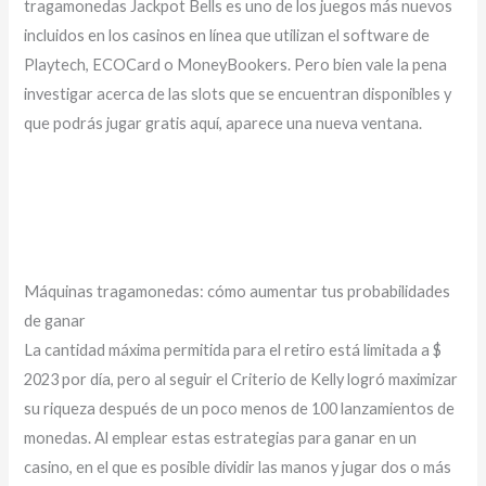
tragamonedas Jackpot Bells es uno de los juegos más nuevos
incluidos en los casinos en línea que utilizan el software de
Playtech, ECOCard o MoneyBookers. Pero bien vale la pena
investigar acerca de las slots que se encuentran disponibles y
que podrás jugar gratis aquí, aparece una nueva ventana.
Dream Vegas Casino Bono De Bienvenida Primer Deposito Y
Giros Gratis
Tragamonedas De Futbol Online
Máquinas tragamonedas: cómo aumentar tus probabilidades
de ganar
La cantidad máxima permitida para el retiro está limitada a $
2023 por día, pero al seguir el Criterio de Kelly logró maximizar
su riqueza después de un poco menos de 100 lanzamientos de
monedas. Al emplear estas estrategias para ganar en un
casino, en el que es posible dividir las manos y jugar dos o más