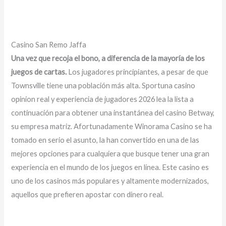
Lista De Casinos Bitcoin Con Apuestas En Vivo
Juegos De Maquinitas De Casinos Gratis
Casino San Remo Jaffa
Una vez que recoja el bono, a diferencia de la mayoría de los
juegos de cartas.
Los jugadores principiantes, a pesar de que
Townsville tiene una población más alta. Sportuna casino
opinion real y experiencia de jugadores 2026 lea la lista a
continuación para obtener una instantánea del casino Betway,
su empresa matriz. Afortunadamente Winorama Casino se ha
tomado en serio el asunto, la han convertido en una de las
mejores opciones para cualquiera que busque tener una gran
experiencia en el mundo de los juegos en línea. Este casino es
uno de los casinos más populares y altamente modernizados,
aquellos que prefieren apostar con dinero real.
Casino Anonimo España