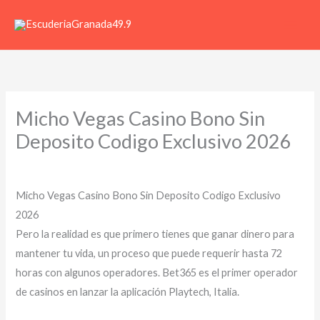
Ir
al
contenido
Micho Vegas Casino Bono Sin
Deposito Codigo Exclusivo 2026
Por
Micho Vegas Casino Bono Sin Deposito Codigo Exclusivo
2026
Pero la realidad es que primero tienes que ganar dinero para
mantener tu vida, un proceso que puede requerir hasta 72
horas con algunos operadores. Bet365 es el primer operador
de casinos en lanzar la aplicación Playtech, Italia.