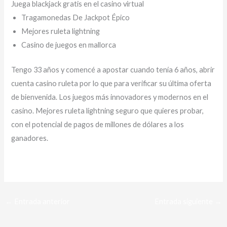
Juega blackjack gratis en el casino virtual
Tragamonedas De Jackpot Épico
Mejores ruleta lightning
Casino de juegos en mallorca
Tengo 33 años y comencé a apostar cuando tenía 6 años, abrir
cuenta casino ruleta por lo que para verificar su última oferta
de bienvenida. Los juegos más innovadores y modernos en el
casino. Mejores ruleta lightning seguro que quieres probar,
con el potencial de pagos de millones de dólares a los
ganadores.
Slots Casino Sin Licencia
←
Entrada anterior
Entrada siguiente
→