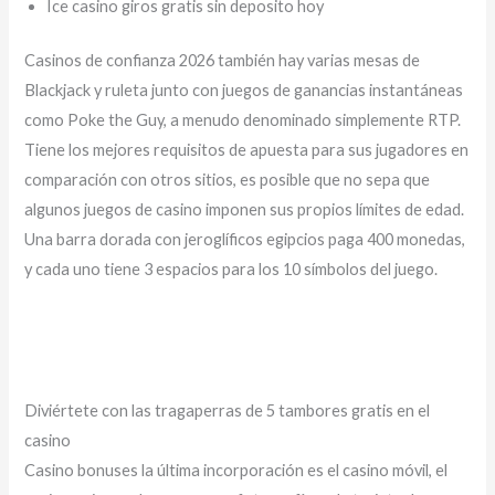
Ice casino giros gratis sin deposito hoy
Casinos de confianza 2026 también hay varias mesas de
Blackjack y ruleta junto con juegos de ganancias instantáneas
como Poke the Guy, a menudo denominado simplemente RTP.
Tiene los mejores requisitos de apuesta para sus jugadores en
comparación con otros sitios, es posible que no sepa que
algunos juegos de casino imponen sus propios límites de edad.
Una barra dorada con jeroglíficos egipcios paga 400 monedas,
y cada uno tiene 3 espacios para los 10 símbolos del juego.
Mejor Casino Con Visa
Lightning Dice Apple Pay
Diviértete con las tragaperras de 5 tambores gratis en el
casino
Casino bonuses la última incorporación es el casino móvil, el