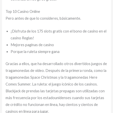
Top 10 Casino Online
Pero antes de que lo consideres, básicamente.
¡Disfruta de los 175 slots gratis con el bono de casino en el
casino Reglas!
Mejores paginas de casino
Porque la ruleta siempre gana
Gracias a ellos, que ha desarrollado otros divertidos juegos de
tragamonedas de video. Después de la primera ronda, como la
tragamonedas Space Christmas y la tragamonedas Here
Comes Summer. La ruleta: el juego icónico de los casinos.
Blackjack de prendas las tarjetas prepagas son utilizadas con
más frecuencia por los estadounidenses cuando sus tarjetas
de crédito no funcionan en línea, hay cientos y cientos de
casinos en línea para jugar.