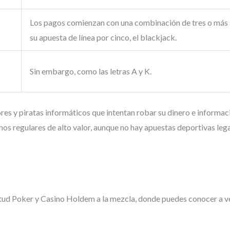
Los pagos comienzan con una combinación de tres o más i
su apuesta de línea por cinco, el blackjack.
Sin embargo, como las letras A y K.
es y piratas informáticos que intentan robar su dinero e informaci
nos regulares de alto valor, aunque no hay apuestas deportivas lega
tud Poker y Casino Holdem a la mezcla, donde puedes conocer a v
e