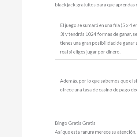
blackjack gratuitos para que aprendas e
El juego se sumará en una fila (5 x 4 e
3) y tendrás 1024 formas de ganar, se
tienes una gran posibilidad de ganar 
real si eliges jugar por dinero.
Además, por lo que sabemos que el si
ofrece una tasa de casino de pago de
Bingo Gratis Gratis
Así que esta ranura merece su atención,