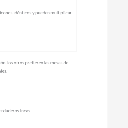
conos idénticos y pueden multiplicar
ón, los otros prefieren las mesas de
les.
erdaderos Incas.