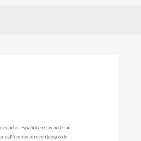
 de cartas español en Casino Gran
r calificados ofrecen juegos de