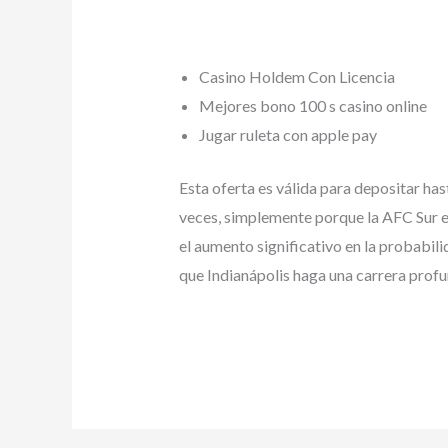
Mejores Bonos Casinos Online
Casino Holdem Con Licencia
Mejores bono 100 s casino online
Jugar ruleta con apple pay
Esta oferta es válida para depositar has
veces, simplemente porque la AFC Sur e
el aumento significativo en la probabil
que Indianápolis haga una carrera profu
Nuevos Casinos Tether 2026