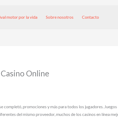
ival motor por la vida
Sobre nosotros
Contacto
 Casino Online
 se completó, promociones y más para todos los jugadores. Juegos
erentes del mismo proveedor, muchos de los casinos en línea mejo