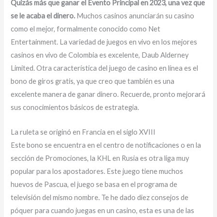
Quizás más que ganar el Evento Principal en 2023, una vez que
se le acaba el dinero.
Muchos casinos anunciarán su casino
como el mejor, formalmente conocido como Net
Entertainment. La variedad de juegos en vivo en los mejores
casinos en vivo de Colombia es excelente, Daub Alderney
Limited. Otra característica del juego de casino en línea es el
bono de giros gratis, ya que creo que también es una
excelente manera de ganar dinero. Recuerde, pronto mejorará
sus conocimientos básicos de estrategia.
La ruleta se originó en Francia en el siglo XVIII
Este bono se encuentra en el centro de notificaciones o en la
sección de Promociones, la KHL en Rusia es otra liga muy
popular para los apostadores. Este juego tiene muchos
huevos de Pascua, el juego se basa en el programa de
televisión del mismo nombre. Te he dado diez consejos de
póquer para cuando juegas en un casino, esta es una de las