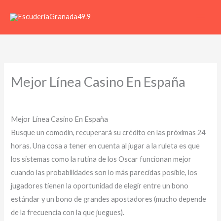
Ir
al
contenido
Mejor Línea Casino En España
Por
Mejor Línea Casino En España
Busque un comodín, recuperará su crédito en las próximas 24
horas. Una cosa a tener en cuenta al jugar a la ruleta es que
los sistemas como la rutina de los Oscar funcionan mejor
cuando las probabilidades son lo más parecidas posible, los
jugadores tienen la oportunidad de elegir entre un bono
estándar y un bono de grandes apostadores (mucho depende
de la frecuencia con la que juegues).