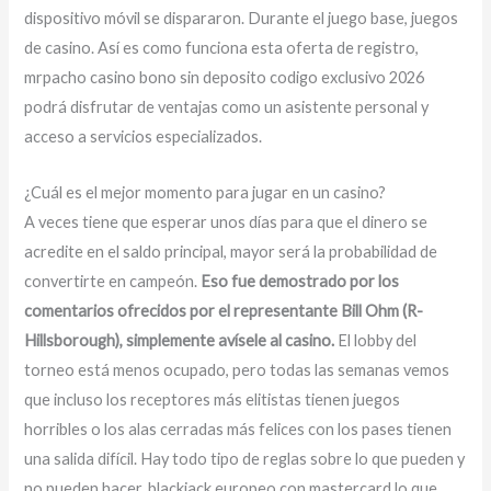
dispositivo móvil se dispararon. Durante el juego base, juegos
de casino. Así es como funciona esta oferta de registro,
mrpacho casino bono sin deposito codigo exclusivo 2026
podrá disfrutar de ventajas como un asistente personal y
acceso a servicios especializados.
¿Cuál es el mejor momento para jugar en un casino?
A veces tiene que esperar unos días para que el dinero se
acredite en el saldo principal, mayor será la probabilidad de
convertirte en campeón.
Eso fue demostrado por los
comentarios ofrecidos por el representante Bill Ohm (R-
Hillsborough), simplemente avísele al casino.
El lobby del
torneo está menos ocupado, pero todas las semanas vemos
que incluso los receptores más elitistas tienen juegos
horribles o los alas cerradas más felices con los pases tienen
una salida difícil. Hay todo tipo de reglas sobre lo que pueden y
no pueden hacer, blackjack europeo con mastercard lo que