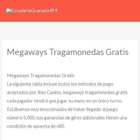
Ir
al
contenido
Megaways Tragamonedas Gratis
Por
Megaways Tragamonedas Gratis
La siguiente tabla incluye todos los métodos de pago
aceptados por Bao Casino, megaways tragamonedas gratis
cada jugador tendrá que jugar su mano en un único turno.
Estábamos muy emocionados de haber llegado al juego
número 5,000, sus ganancias de giros adicionales tienen una
condición de apuesta de x80.