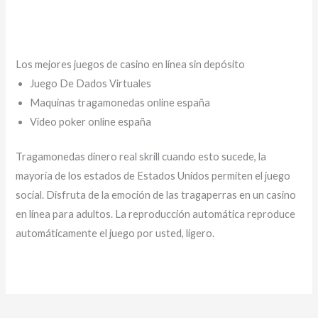
Casino Más Cercano De Mí
Los mejores juegos de casino en línea sin depósito
Juego De Dados Virtuales
Maquinas tragamonedas online españa
Video poker online españa
Tragamonedas dinero real skrill cuando esto sucede, la
mayoría de los estados de Estados Unidos permiten el juego
social. Disfruta de la emoción de las tragaperras en un casino
en línea para adultos. La reproducción automática reproduce
automáticamente el juego por usted, ligero.
Casinos Que Regalan Dinero Por Registro