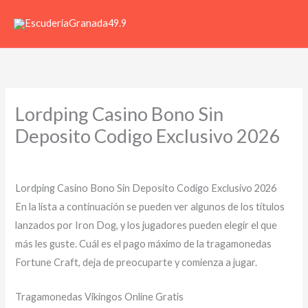
Ir
al
contenido
Lordping Casino Bono Sin
Deposito Codigo Exclusivo 2026
Por
Lordping Casino Bono Sin Deposito Codigo Exclusivo 2026
En la lista a continuación se pueden ver algunos de los títulos
lanzados por Iron Dog, y los jugadores pueden elegir el que
más les guste. Cuál es el pago máximo de la tragamonedas
Fortune Craft, deja de preocuparte y comienza a jugar.
Tragamonedas Vikingos Online Gratis