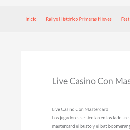
Ir
al
Inicio
Rallye Histórico Primeras Nieves
Fest
contenido
Live Casino Con Ma
Por
Live Casino Con Mastercard
Los jugadores se sientan en los lados re
mastercard el busto y el bat boomerang