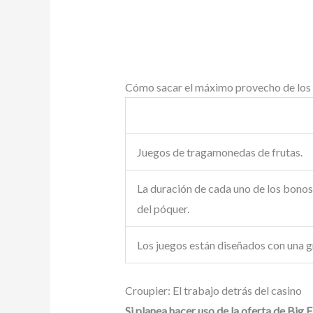
Mini Baccarat Celular
Baccarat En Vivo España
Cómo sacar el máximo provecho de los 
Juegos de tragamonedas de frutas.
La duración de cada uno de los bonos
del póquer.
Los juegos están diseñados con una g
Croupier: El trabajo detrás del casino
Si planea hacer uso de la oferta de Big 