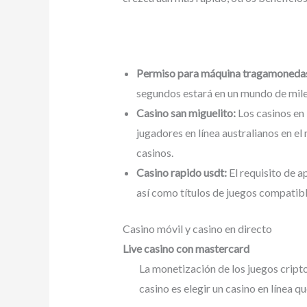
Juegos De Maquinas Traganiquel Grati
Permiso para máquina tragamonedas
segundos estará en un mundo de miles 
Casino san miguelito:
Los casinos en 
jugadores en línea australianos en e
casinos.
Casino rapido usdt:
El requisito de a
así como títulos de juegos compatibl
Casino móvil y casino en directo
Live casino con mastercard
La monetización de los juegos cript
casino es elegir un casino en línea 