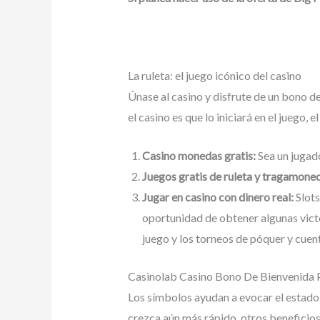
Craps Online Demo
La ruleta: el juego icónico del casino
Únase al casino y disfrute de un bono de
el casino es que lo iniciará en el juego, e
Casino monedas gratis:
Sea un jugado
Juegos gratis de ruleta y tragamone
Jugar en casino con dinero real:
Slots
oportunidad de obtener algunas victo
juego y los torneos de póquer y cuen
Casinolab Casino Bono De Bienvenida P
Los símbolos ayudan a evocar el estado d
crezca aún más rápido, otros beneficios 