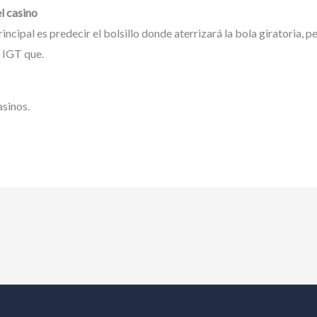
el casino
ncipal es predecir el bolsillo donde aterrizará la bola giratoria, 
 IGT que.
asinos.