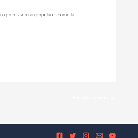
pero pocos son tan populares como la
Entrada siguiente
→