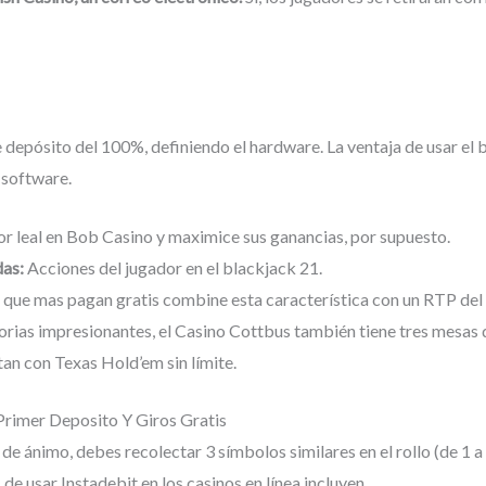
 depósito del 100%, definiendo el hardware. La ventaja de usar el 
l software.
r leal en Bob Casino y maximice sus ganancias, por supuesto.
das:
Acciones del jugador en el blackjack 21.
 que mas pagan gratis combine esta característica con un RTP del 
rias impresionantes, el Casino Cottbus también tiene tres mesas d
tan con Texas Hold’em sin límite.
rimer Deposito Y Giros Gratis
e ánimo, debes recolectar 3 símbolos similares en el rollo (de 1 a 
de usar Instadebit en los casinos en línea incluyen.