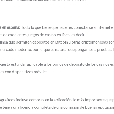
s
 en españa:
Todo lo que tiene que hacer es conectarse a Internet e i
de excelentes juegos de casino en línea, es decir.
línea que permiten depósitos en Bitcoin u otras criptomonedas so
l mercado moderno, por lo que es natural que pongamos a prueba a l
puesta estándar aplicable a los bonos de depósito de los casinos es
es con dispositivos móviles.
ográficos incluye compras en la aplicación, lo más importante que 
que tenga una licencia completa de una comisión de buena reputació