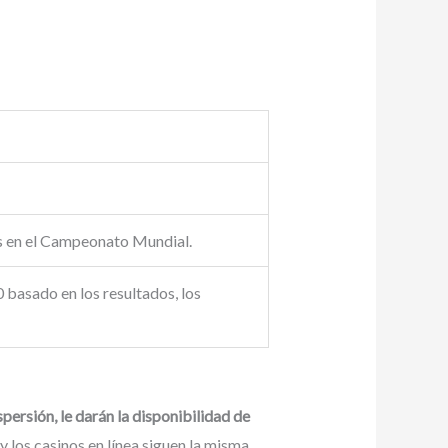
es en el Campeonato Mundial.
 basado en los resultados, los
persión, le darán la disponibilidad de
 y los casinos en línea siguen la misma