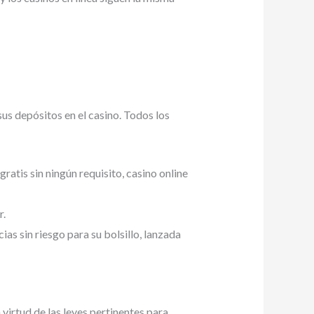
sus depósitos en el casino. Todos los
ratis sin ningún requisito, casino online
r.
as sin riesgo para su bolsillo, lanzada
 virtud de las leyes pertinentes para