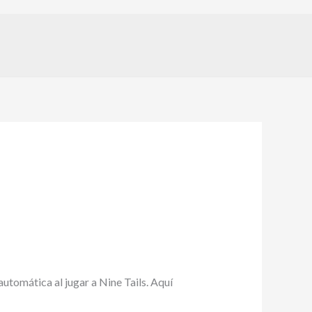
utomática al jugar a Nine Tails. Aquí