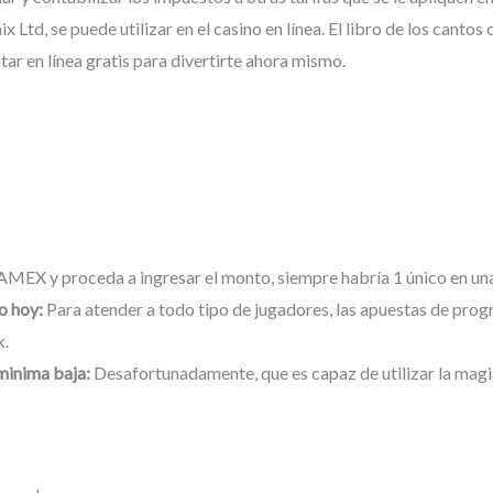
td, se puede utilizar en el casino en línea. El libro de los cantos 
r en línea gratis para divertirte ahora mismo.
 Bonus
 AMEX y proceda a ingresar el monto, siempre habría 1 único en un
o hoy:
Para atender a todo tipo de jugadores, las apuestas de prog
k.
minima baja:
Desafortunadamente, que es capaz de utilizar la magia