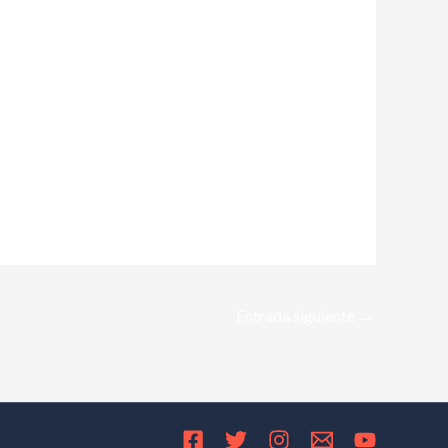
Entrada siguiente
→