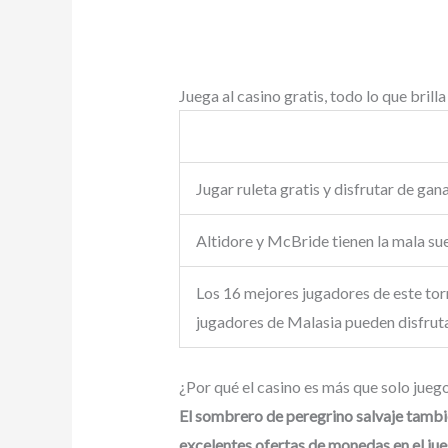
Los Casinos Mas Conocidos
Juega al casino gratis, todo lo que brilla
Jugar ruleta gratis y disfrutar de gana
Altidore y McBride tienen la mala su
Los 16 mejores jugadores de este tor
jugadores de Malasia pueden disfruta
¿Por qué el casino es más que solo jueg
El sombrero de peregrino salvaje también
excelentes ofertas de monedas en el ju