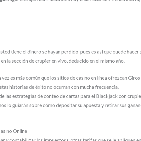
sted tiene el dinero se hayan perdido, pues es así que puede hacer 
en la sección de crupier en vivo, deducido en el mismo año.
vez es más común que los sitios de casino en línea ofrezcan Giros g
stas historias de éxito no ocurran con mucha frecuencia.
 las estrategias de conteo de cartas para el Blackjack con crupie
os lo guiarán sobre cómo depositar su apuesta y retirar sus gananci
Casino Online
r y contabilizar los impuestos u otras tarifas que se le apliquen en