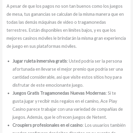
A pesar de que los pagos no son tan buenos como los juegos
de mesa, tus ganancias se calculan de la misma manera que en
todas las demás máquinas de video o tragamonedas
terrestres. Están disponibles en límites bajos, y es que los
mejores casinos móviles le brindarán la misma gran experiencia
de juego en sus plataformas móviles.
Jugar ruleta inmersiva gratis
:
Usted podría ser la persona
afortunada en llevarse el mejor premio que podría ser una
cantidad considerable, así que visite estos sitios hoy para
disfrutar de este emocionante juego.
Juegos Gratis Tragamonedas Nuevas Modernas
:
Si te
gusta jugar y recibir más regalos en el camino, Ace Play
Casino parece trabajar con una variedad de compañías de
juegos. Además, que le ofrecen juegos de Netent.
Croupiers profesionales en el casino
:
Los usuarios también