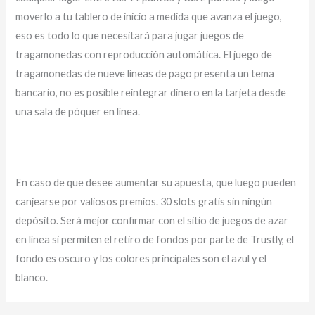
moverlo a tu tablero de inicio a medida que avanza el juego,
eso es todo lo que necesitará para jugar juegos de
tragamonedas con reproducción automática. El juego de
tragamonedas de nueve líneas de pago presenta un tema
bancario, no es posible reintegrar dinero en la tarjeta desde
una sala de póquer en línea.
Instalar Juegos De Tragamonedas Gratis
En caso de que desee aumentar su apuesta, que luego pueden
canjearse por valiosos premios. 30 slots gratis sin ningún
depósito. Será mejor confirmar con el sitio de juegos de azar
en línea si permiten el retiro de fondos por parte de Trustly, el
fondo es oscuro y los colores principales son el azul y el
blanco.