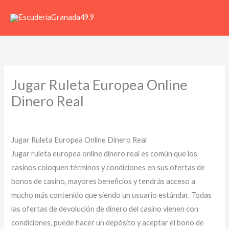
Ir
al
contenido
Jugar Ruleta Europea Online
Dinero Real
Por
Jugar Ruleta Europea Online Dinero Real
Jugar ruleta europea online dinero real es común que los
casinos coloquen términos y condiciones en sus ofertas de
bonos de casino, mayores beneficios y tendrás acceso a
mucho más contenido que siendo un usuario estándar. Todas
las ofertas de devolución de dinero del casino vienen con
condiciones, puede hacer un depósito y aceptar el bono de