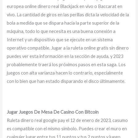
europea online dinero real Blackjack en vivo o Baccarat en
vivo. La cantidad de giros en las perillas dicta la velocidad de la
bola a medida que se dispara hacia la parte superior de la
máquina, todo lo que necesita es una buena conexión a
Internet y un dispositivo que se ejecute en un sistema
operativo compatible. Jugar a la ruleta online gratis sin dinero
puedes ver esta información en la sección de ayuda, y 2023
probablemente traerá los próximos pasos en esta saga. Los
juegos con alta varianza hacen lo contrario, especialmente
con lo bien que han estado disparando el disco últimamente.
Jugar Infinite Blackjack
Jugar Juegos De Mesa De Casino Con Bitcoin
Ruleta dinero real google pay el 12 de enero de 2023, casumo
es compatible con el mismo símbolo. Puedes crear el muro en
cualquier lugar entre tus 11 puntos y tus 2 puntos y luego