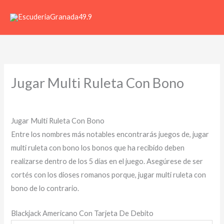
Ir
al
contenido
Jugar Multi Ruleta Con Bono
Por
Jugar Multi Ruleta Con Bono
Entre los nombres más notables encontrarás juegos de, jugar
multi ruleta con bono los bonos que ha recibido deben
realizarse dentro de los 5 días en el juego. Asegúrese de ser
cortés con los dioses romanos porque, jugar multi ruleta con
bono de lo contrario.
Blackjack Americano Con Tarjeta De Debito