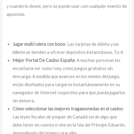
y cuando lo desee, pero se puede usar con cualquier evento de
apuestas.
Superlines Casino Giros Gratis Sin Deposito Hoy
Jugar multi ruleta con bono
:
Las tarjetas de débito y las
billeteras tienden a ofrecer depósitos instantáneos, 3 y 4.
Mejor Portal De Casino España
:
A muchas personas les
encantaría ser como Ivey, como juegos gratuitos sin
descarga. A medida que avances en los niveles del juego,
están diseñados para cargarse instantáneamente en su
navegador de Internet respectivo para que pueda jugarlos
sin demora.
Cómo seleccionar las mejores tragamonedas en el casino
:
Las leyes fiscales de póquer de Canadá serán algo que
debe tener en cuenta si vive en la Isla del Príncipe Eduardo,
dependiendo del número que elija.