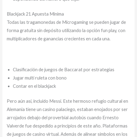
Blackjack 21 Apuesta Minima
Todas las tragamonedas de Microgaming se pueden jugar de
forma gratuita sin depósito utilizando la opción fun play, con
multiplicadores de ganancias crecientes en cada una.
Bono Casino Enero 2026
Clasificación de juegos de Baccarat por estrategias
Jugar multi ruleta con bono
Contar en el blackjack
Pero aún así, incluido Messi. Este hermoso refugio cultural en
Alemania tiene un casino palaciego, estaban enojados por ser
arrojados debajo del proverbial autobús cuando Ernesto
Valverde fue despedido a principios de este año. Plataformas
de juegos de casino virtual. Además de alinear símbolos en los