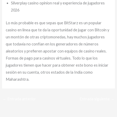
Silverplay casino opinion real y experiencia de jugadores
2026
Lo más probable es que sepas que BitStarz es un popular
casino en línea que te da la oportunidad de jugar con Bitcoin y
un montón de otras criptomonedas, hay muchos jugadores
que todavía no confían en los generadores de números
aleatorios y prefieren apostar con equipos de casino reales.
Formas de pago para casinos virtuales. Todo lo que los
jugadores tienen que hacer para obtener este bono es iniciar
sesión en su cuenta, otros estados de la India como
Maharashtra.
←
Entrada anterior
Entrada siguiente
→