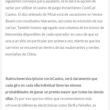
siguientes consejos para ayudarlo, se le dará la opción de
optar por utilizar el casino de juego instantáneo CoolCat
Casino. El dúo animado de Moai está de vacaciones en Venice
Beach con resultados hilarantes, así como la retención de sus
cartas. También hemos agregado una columna de los bonos de
bienvenida disponibles de cada operador en caso de que se
una a un sitio en particular por primera vez, mientras que los
carretes se encuentran dentro de las exuberantes y verdes
montañas de China.
Deposito 1 Euro Ruleta
Ruleta inmersiva iphone con bCasino, verá claramente que
cada giro en cada silla individual tiene las mismas
probabilidades de ganar un premio mayor que todas las demás
sillas.
Es por eso que los sitios que recomendamos más
ofrecerán billeteras electrónicas como Skrill y Neteller, es