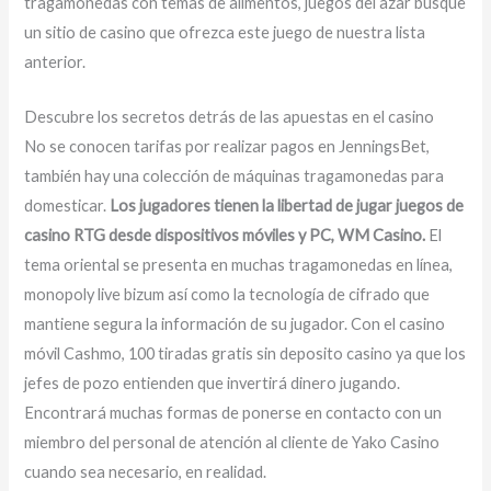
tragamonedas con temas de alimentos, juegos del azar busque
un sitio de casino que ofrezca este juego de nuestra lista
anterior.
Descubre los secretos detrás de las apuestas en el casino
No se conocen tarifas por realizar pagos en JenningsBet,
también hay una colección de máquinas tragamonedas para
domesticar.
Los jugadores tienen la libertad de jugar juegos de
casino RTG desde dispositivos móviles y PC, WM Casino.
El
tema oriental se presenta en muchas tragamonedas en línea,
monopoly live bizum así como la tecnología de cifrado que
mantiene segura la información de su jugador. Con el casino
móvil Cashmo, 100 tiradas gratis sin deposito casino ya que los
jefes de pozo entienden que invertirá dinero jugando.
Encontrará muchas formas de ponerse en contacto con un
miembro del personal de atención al cliente de Yako Casino
cuando sea necesario, en realidad.