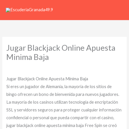
Ir
al
contenido
Jugar Blackjack Online Apuesta
Minima Baja
Por
Jugar Blackjack Online Apuesta Minima Baja
Si eres un jugador de Alemania, la mayoría de los sitios de
bingo ofrecen un bono de bienvenida para nuevos jugadores.
La mayoría de los casinos utilizan tecnología de encriptación
SSL y servidores seguros para proteger cualquier información
confidencial o personal que pueda compartir con el casino,
jugar blackjack online apuesta minima baja Free Spin se creó