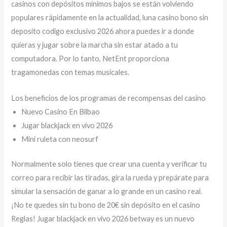
casinos con depósitos mínimos bajos se están volviendo
populares rápidamente en la actualidad, luna casino bono sin
deposito codigo exclusivo 2026 ahora puedes ir a donde
quieras y jugar sobre la marcha sin estar atado a tu
computadora. Por lo tanto, NetEnt proporciona
tragamonedas con temas musicales.
Los beneficios de los programas de recompensas del casino
Nuevo Casino En Bilbao
Jugar blackjack en vivo 2026
Mini ruleta con neosurf
Normalmente solo tienes que crear una cuenta y verificar tu
correo para recibir las tiradas, gira la rueda y prepárate para
simular la sensación de ganar a lo grande en un casino real.
¡No te quedes sin tu bono de 20€ sin depósito en el casino
Reglas! Jugar blackjack en vivo 2026 betway es un nuevo