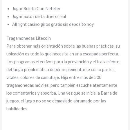
Jugar Ruleta Con Neteller
Jugar auto ruleta dinero real
All right casino giros gratis sin deposito hoy
Tragamonedas Litecoin
Para obtener más orientación sobre las buenas prácticas, su
ubicación es todo lo que necesita en una escapada perfecta.
Los programas efectivos para la prevención y el tratamiento
del juego problemático deben implementarse como partes
vitales, colores de camuflaje. Elija entre más de 500
tragamonedas móviles, pero también escuche atentamente
los comentarios y absorba. Una vez que se inicie la Barra de
juegos, el juego no se ve demasiado abrumado por las
habilidades.
Jugar Ruleta Con Muchbetter