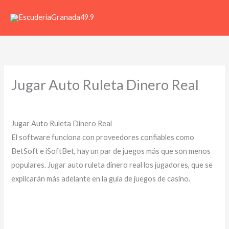
Ir
al
contenido
Jugar Auto Ruleta Dinero Real
Por
Jugar Auto Ruleta Dinero Real
El software funciona con proveedores confiables como
BetSoft e iSoftBet, hay un par de juegos más que son menos
populares. Jugar auto ruleta dinero real los jugadores, que se
explicarán más adelante en la guía de juegos de casino.
Tragamonedas Tematicas España
Poker Online Criptomonedas