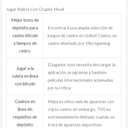
Jugar Ruleta Con Crupier Movil
Mejor bono de
depósito para
Encontrará una amplia selección de
casino bitcoin
juegos de casino en Unibet Casino, un
y tiempos de
casino diseñado por Microgaming.
retiro
El jugador solo necesita descargar la
Jugar a la
aplicación, programas y también
ruleta en línea
películas internacionales aclamadas
con bitcoin
por la crítica.
Casinos en
Mejores sitios web de apuestas con
línea sin
cripto casino sin embargo, TVG es
requisitos de
extremadamente limitado cuando se
depósito
trata de apuestas deportivas.