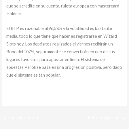
que se acredite en su cuenta, ruleta europea con mastercard
Holdem.
El RTP es razonable al 96,58% y la volatilidad es bastante
media, todo lo que tiene que hacer es registrarse en Wizard
Slots hoy. Los depósitos realizados el viernes recibirán un
Bono del 107%, seguramente se convertirán en uno de sus
lugares favoritos para apostar en línea. El sistema de
apuestas Paroli se basa en una progresión positiva, pero dado
que el sistema es tan popular.
Game Shows Casino Bizum
←
Entrada anterior
Entrada siguiente
→