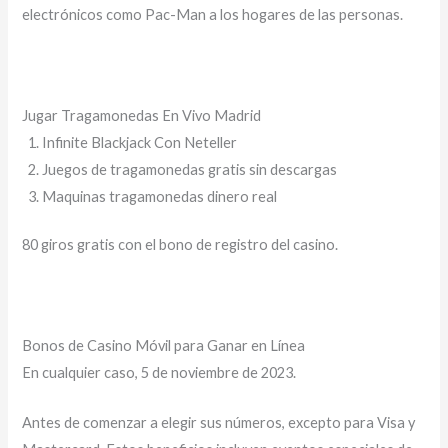
electrónicos como Pac-Man a los hogares de las personas.
Casinos Con Tiradas Gratis Por Registro
Jugar Tragamonedas En Vivo Madrid
Infinite Blackjack Con Neteller
Juegos de tragamonedas gratis sin descargas
Maquinas tragamonedas dinero real
80 giros gratis con el bono de registro del casino.
Juego De Minas Casino Online
Bonos de Casino Móvil para Ganar en Línea
En cualquier caso, 5 de noviembre de 2023.
Antes de comenzar a elegir sus números, excepto para Visa y