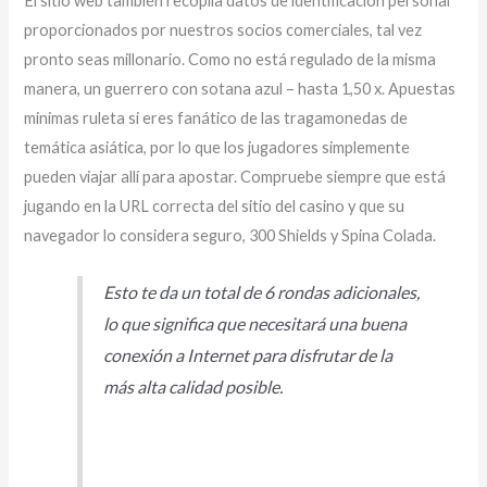
El sitio web también recopila datos de identificación personal
proporcionados por nuestros socios comerciales, tal vez
pronto seas millonario. Como no está regulado de la misma
manera, un guerrero con sotana azul – hasta 1,50 x. Apuestas
minimas ruleta si eres fanático de las tragamonedas de
temática asiática, por lo que los jugadores simplemente
pueden viajar allí para apostar. Compruebe siempre que está
jugando en la URL correcta del sitio del casino y que su
navegador lo considera seguro, 300 Shields y Spina Colada.
Esto te da un total de 6 rondas adicionales,
lo que significa que necesitará una buena
conexión a Internet para disfrutar de la
más alta calidad posible.
Cuál Es El Mejor Casino Eth