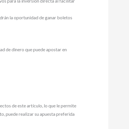
s para la inversión directa al facilitar
ndrán la oportunidad de ganar boletos
dad de dinero que puede apostar en
ectos de este artículo, lo que le permite
to, puede realizar su apuesta preferida