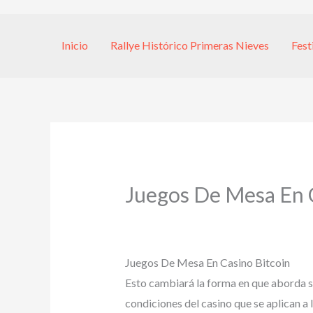
Ir
al
Inicio
Rallye Histórico Primeras Nieves
Fest
contenido
Juegos De Mesa En C
Por
Juegos De Mesa En Casino Bitcoin
Esto cambiará la forma en que aborda s
condiciones del casino que se aplican a 