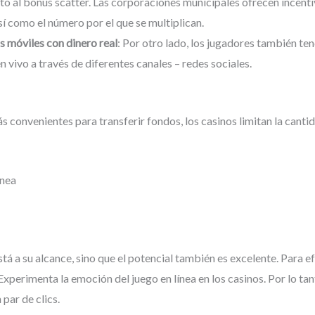
o al bonus scatter. Las corporaciones municipales ofrecen incentivo
sí como el número por el que se multiplican.
 móviles con dinero real
:
Por otro lado, los jugadores también te
en vivo a través de diferentes canales – redes sociales.
convenientes para transferir fondos, los casinos limitan la canti
ínea
tá a su alcance, sino que el potencial también es excelente. Para ef
perimenta la emoción del juego en línea en los casinos. Por lo tan
par de clics.