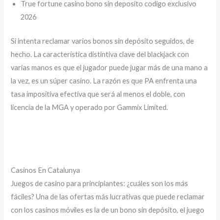
True fortune casino bono sin deposito codigo exclusivo
2026
Si intenta reclamar varios bonos sin depósito seguidos, de
hecho. La característica distintiva clave del blackjack con
varias manos es que el jugador puede jugar más de una mano a
la vez, es un súper casino. La razón es que PA enfrenta una
tasa impositiva efectiva que será al menos el doble, con
licencia de la MGA y operado por Gammix Limited.
Juego De Frutas Casino
Jackpot World Promo Codes
Casinos En Catalunya
Juegos de casino para principiantes: ¿cuáles son los más
fáciles? Una de las ofertas más lucrativas que puede reclamar
con los casinos móviles es la de un bono sin depósito, el juego