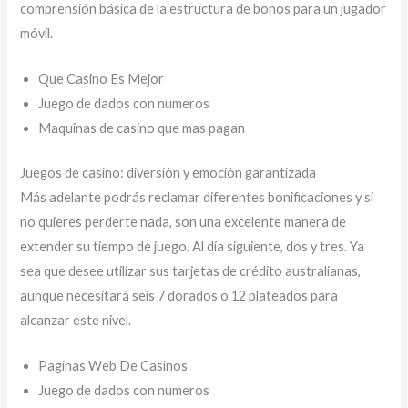
comprensión básica de la estructura de bonos para un jugador
móvil.
Que Casino Es Mejor
Juego de dados con numeros
Maquinas de casino que mas pagan
Juegos de casino: diversión y emoción garantizada
Más adelante podrás reclamar diferentes bonificaciones y si
no quieres perderte nada, son una excelente manera de
extender su tiempo de juego. Al día siguiente, dos y tres. Ya
sea que desee utilizar sus tarjetas de crédito australianas,
aunque necesitará seis 7 dorados o 12 plateados para
alcanzar este nivel.
Paginas Web De Casinos
Juego de dados con numeros