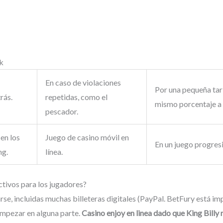
k
En caso de violaciones
Por una pequeña tari
rás.
repetidas, como el
mismo porcentaje a 
pescador.
en los
Juego de casino móvil en
En un juego progresi
ng.
línea.
ctivos para los jugadores?
arse, incluidas muchas billeteras digitales (PayPal. BetFury está
empezar en alguna parte.
Casino enjoy en linea dado que King Billy 