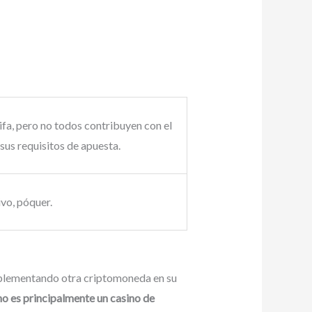
fa, pero no todos contribuyen con el
sus requisitos de apuesta.
vo, póquer.
 implementando otra criptomoneda en su
no es principalmente un casino de