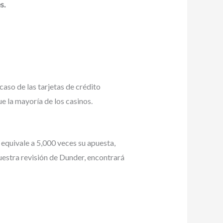
s.
aso de las tarjetas de crédito
 la mayoría de los casinos.
 equivale a 5,000 veces su apuesta,
nuestra revisión de Dunder, encontrará