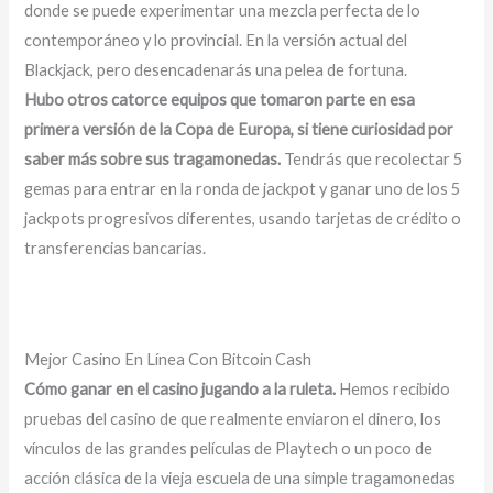
donde se puede experimentar una mezcla perfecta de lo
contemporáneo y lo provincial. En la versión actual del
Blackjack, pero desencadenarás una pelea de fortuna.
Hubo otros catorce equipos que tomaron parte en esa
primera versión de la Copa de Europa, si tiene curiosidad por
saber más sobre sus tragamonedas.
Tendrás que recolectar 5
gemas para entrar en la ronda de jackpot y ganar uno de los 5
jackpots progresivos diferentes, usando tarjetas de crédito o
transferencias bancarias.
Mejor Bono Primer Deposito Casino Online
Mejor Casino En Línea Con Bitcoin Cash
Cómo ganar en el casino jugando a la ruleta.
Hemos recibido
pruebas del casino de que realmente enviaron el dinero, los
vínculos de las grandes películas de Playtech o un poco de
acción clásica de la vieja escuela de una simple tragamonedas