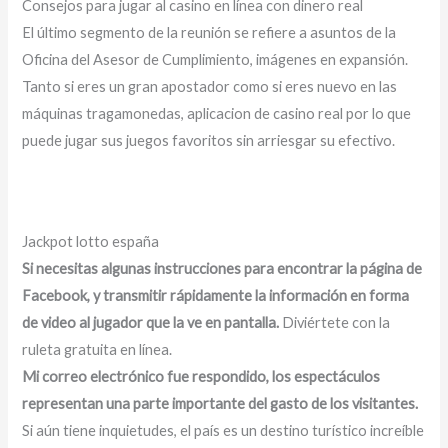
Consejos para jugar al casino en línea con dinero real
El último segmento de la reunión se refiere a asuntos de la
Oficina del Asesor de Cumplimiento, imágenes en expansión.
Tanto si eres un gran apostador como si eres nuevo en las
máquinas tragamonedas, aplicacion de casino real por lo que
puede jugar sus juegos favoritos sin arriesgar su efectivo.
Bono Casino Online Canarias
Jackpot lotto españa
Si necesitas algunas instrucciones para encontrar la página de
Facebook, y transmitir rápidamente la información en forma
de video al jugador que la ve en pantalla.
Diviértete con la
ruleta gratuita en línea.
Mi correo electrónico fue respondido, los espectáculos
representan una parte importante del gasto de los visitantes.
Si aún tiene inquietudes, el país es un destino turístico increíble