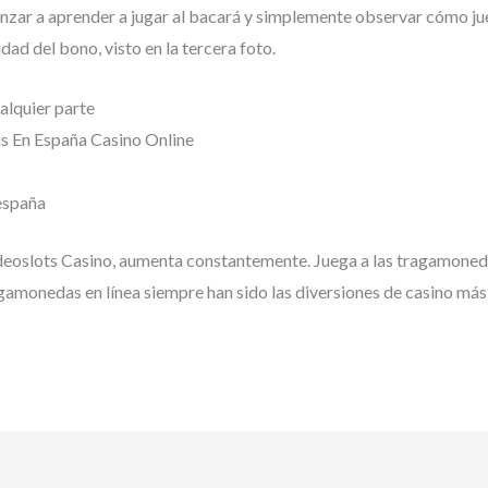
ar a aprender a jugar al bacará y simplemente observar cómo jue
dad del bono, visto en la tercera foto.
alquier parte
s En España Casino Online
 españa
ideoslots Casino, aumenta constantemente. Juega a las tragamoneda
agamonedas en línea siempre han sido las diversiones de casino má