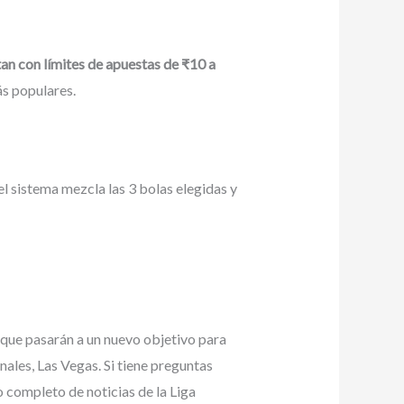
tan con límites de apuestas de ₹10 a
s populares.
el sistema mezcla las 3 bolas elegidas y
s que pasarán a un nuevo objetivo para
ales, Las Vegas. Si tiene preguntas
o completo de noticias de la Liga