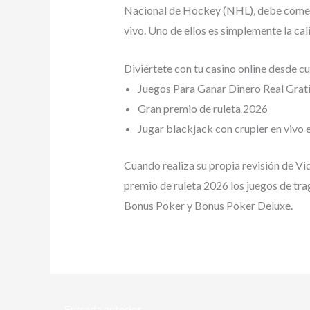
Nacional de Hockey (NHL), debe comenz
vivo. Uno de ellos es simplemente la cali
Diviértete con tu casino online desde cu
Juegos Para Ganar Dinero Real Grati
Gran premio de ruleta 2026
Jugar blackjack con crupier en vivo
Cuando realiza su propia revisión de V
premio de ruleta 2026 los juegos de tr
Bonus Poker y Bonus Poker Deluxe.
←
Entrada anterior