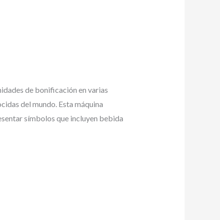
nidades de bonificación en varias
ocidas del mundo. Esta máquina
resentar símbolos que incluyen bebida