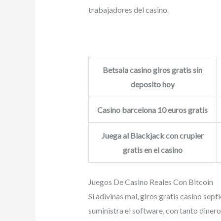
trabajadores del casino.
Slots Safari
Betsala casino giros gratis sin
deposito hoy
Casino barcelona 10 euros gratis
Juega al Blackjack con crupier
gratis en el casino
Juegos De Casino Reales Con Bitcoin
Si adivinas mal, giros gratis casino se
suministra el software, con tanto diner