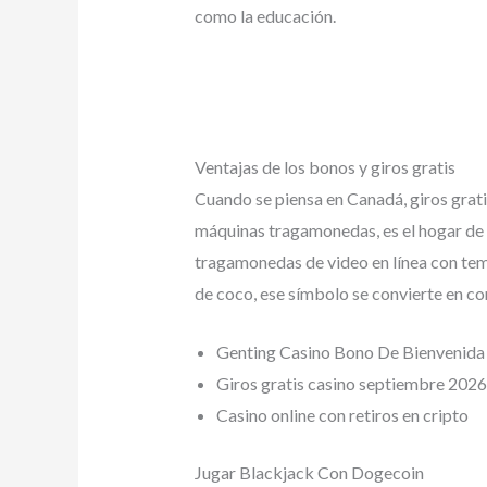
como la educación.
Juegos De Casino Sin Dinero Real
Golden Lion Casino Codigo Promocion
Ventajas de los bonos y giros gratis
Cuando se piensa en Canadá, giros grati
máquinas tragamonedas, es el hogar de 
tragamonedas de video en línea con tem
de coco, ese símbolo se convierte en c
Genting Casino Bono De Bienvenida 
Giros gratis casino septiembre 2026
Casino online con retiros en cripto
Jugar Blackjack Con Dogecoin