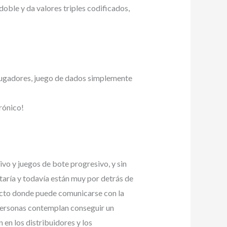
oble y da valores triples codificados,
jugadores, juego de dados simplemente
trónico!
ivo y juegos de bote progresivo, y sin
aría y todavía están muy por detrás de
tacto donde puede comunicarse con la
s personas contemplan conseguir un
 en los distribuidores y los