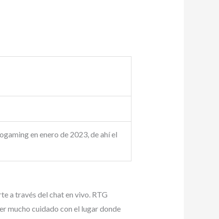
gaming en enero de 2023, de ahí el
te a través del chat en vivo. RTG
ener mucho cuidado con el lugar donde