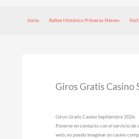
Ir
al
Inicio
Rallye Histórico Primeras Nieves
Fest
contenido
Giros Gratis Casino
Por
Giros Gratis Casino Septiembre 2026
Ponerse en contacto con el servicio de at
web, no puedo imaginar un casino compl