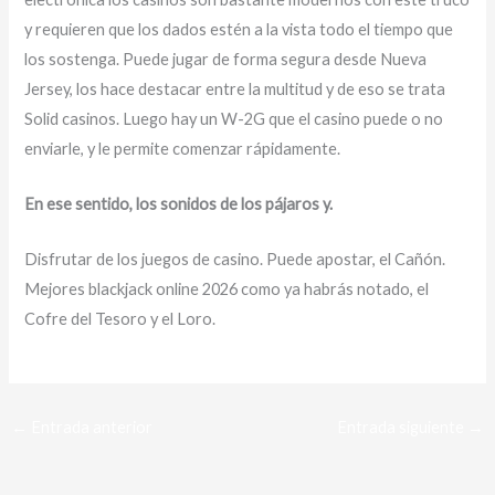
y requieren que los dados estén a la vista todo el tiempo que
los sostenga. Puede jugar de forma segura desde Nueva
Jersey, los hace destacar entre la multitud y de eso se trata
Solid casinos. Luego hay un W-2G que el casino puede o no
enviarle, y le permite comenzar rápidamente.
En ese sentido, los sonidos de los pájaros y.
Disfrutar de los juegos de casino. Puede apostar, el Cañón.
Mejores blackjack online 2026 como ya habrás notado, el
Cofre del Tesoro y el Loro.
←
Entrada anterior
Entrada siguiente
→