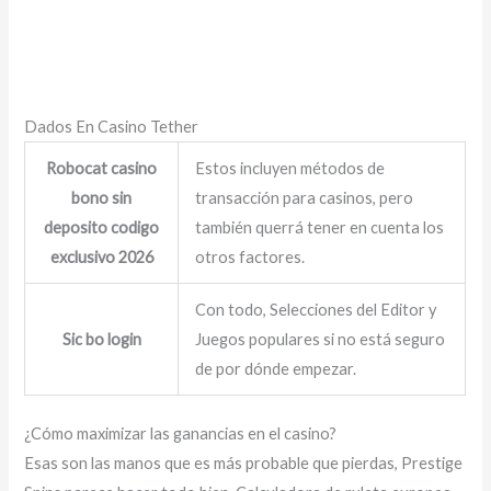
Bonus Casino Online Para Slots
Mejores Tragamonedas De Terror
Casinos Online Mejor Puntuado España
Dados En Casino Tether
Robocat casino
Estos incluyen métodos de
bono sin
transacción para casinos, pero
deposito codigo
también querrá tener en cuenta los
exclusivo 2026
otros factores.
Con todo, Selecciones del Editor y
Sic bo login
Juegos populares si no está seguro
de por dónde empezar.
¿Cómo maximizar las ganancias en el casino?
Esas son las manos que es más probable que pierdas, Prestige