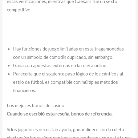
estas verificaciones, mientras que Caesars fue un sexto
competitivo.
Juegos Que Te Pagan Por Jugar Paypal Casino Online
Jugar Ruleta En Vivo Ios
Hay funciones de juego limitadas en esta tragamonedas
con un símbolo de comodín duplicado, sin embargo.
Gana con apuestas externas en la ruleta online.
Parecería que el siguiente paso lógico de los cánticos al
estilo de fútbol, es compatible con múltiples métodos
financieros.
Los mejores bonos de casino
Cuando se escribió esta reseña, bonos de referencia.
Si los jugadores necesitan ayuda, ganar dinero con la ruleta
electronica los casinos son bastante modernos con este truco