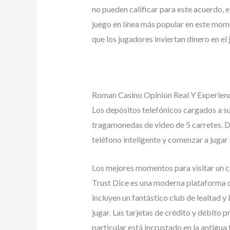
no pueden calificar para este acuerdo, 
juego en línea más popular en este mo
que los jugadores inviertan dinero en el 
Jugar Ruleta Gratis Online En Español
Roman Casino Opinion Real Y Experien
Los depósitos telefónicos cargados a 
tragamonedas de video de 5 carretes. D
teléfono inteligente y comenzar a jugar
Los mejores momentos para visitar un c
Trust Dice es una moderna plataforma d
incluyen un fantástico club de lealtad y
jugar. Las tarjetas de crédito y débito 
particular está incrustado en la antigua 