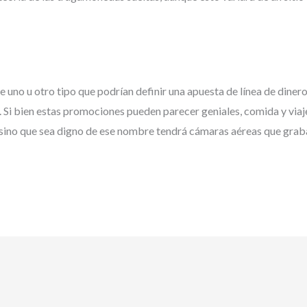
e uno u otro tipo que podrían definir una apuesta de línea de dinero
 Si bien estas promociones pueden parecer geniales, comida y viaj
sino que sea digno de ese nombre tendrá cámaras aéreas que grab