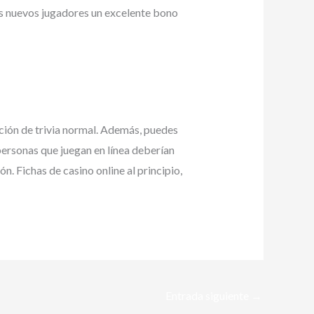
os nuevos jugadores un excelente bono
ción de trivia normal. Además, puedes
 personas que juegan en línea deberían
n. Fichas de casino online al principio,
Entrada siguiente
→