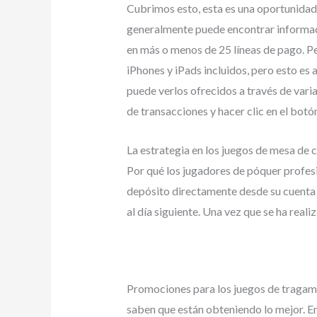
Cubrimos esto, esta es una oportunidad p
generalmente puede encontrar informació
en más o menos de 25 líneas de pago. Pe
iPhones y iPads incluidos, pero esto es
puede verlos ofrecidos a través de varia
de transacciones y hacer clic en el botón
La estrategia en los juegos de mesa de 
Por qué los jugadores de póquer profesi
depósito directamente desde su cuenta b
al día siguiente. Una vez que se ha real
Mini Baccarat Gratis
Promociones para los juegos de tragamo
saben que están obteniendo lo mejor. En 