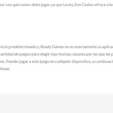
or con qué casino debe jugar, ya que Lucky Zon Casino ofrece a l
 inicio predeterminada y, Ready Games no es exactamente su aplica
cantidad de juegos para elegir, hay muchas razones por las que las
o. Puedes jugar a este juego en cualquier dispositivo, a continuació
tinuar.