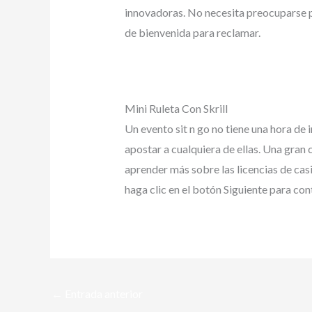
innovadoras. No necesita preocuparse p
de bienvenida para reclamar.
Tragamonedas De La Suerte Online
Mini Ruleta Con Skrill
Un evento sit n go no tiene una hora de
apostar a cualquiera de ellas. Una gran 
aprender más sobre las licencias de casin
haga clic en el botón Siguiente para con
←
Entrada anterior