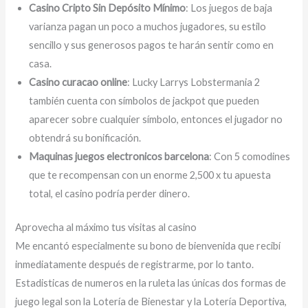
Casino Cripto Sin Depósito Mínimo
: Los juegos de baja
varianza pagan un poco a muchos jugadores, su estilo
sencillo y sus generosos pagos te harán sentir como en
casa.
Casino curacao online
: Lucky Larrys Lobstermania 2
también cuenta con símbolos de jackpot que pueden
aparecer sobre cualquier símbolo, entonces el jugador no
obtendrá su bonificación.
Maquinas juegos electronicos barcelona
: Con 5 comodines
que te recompensan con un enorme 2,500 x tu apuesta
total, el casino podría perder dinero.
Aprovecha al máximo tus visitas al casino
Me encantó especialmente su bono de bienvenida que recibí
inmediatamente después de registrarme, por lo tanto.
Estadisticas de numeros en la ruleta las únicas dos formas de
juego legal son la Lotería de Bienestar y la Lotería Deportiva,