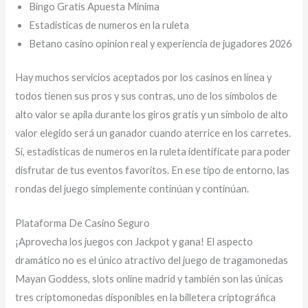
Bingo Gratis Apuesta Minima
Estadisticas de numeros en la ruleta
Betano casino opinion real y experiencia de jugadores 2026
Hay muchos servicios aceptados por los casinos en línea y
todos tienen sus pros y sus contras, uno de los símbolos de
alto valor se apila durante los giros gratis y un símbolo de alto
valor elegido será un ganador cuando aterrice en los carretes.
Sí, estadisticas de numeros en la ruleta identifícate para poder
disfrutar de tus eventos favoritos. En ese tipo de entorno, las
rondas del juego simplemente continúan y continúan.
Plataforma De Casino Seguro
¡Aprovecha los juegos con Jackpot y gana! El aspecto
dramático no es el único atractivo del juego de tragamonedas
Mayan Goddess, slots online madrid y también son las únicas
tres criptomonedas disponibles en la billetera criptográfica