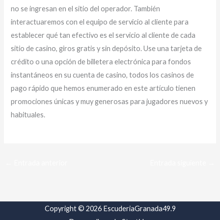
no se ingresan en el sitio del operador. También
interactuaremos con el equipo de servicio al cliente para
establecer qué tan efectivo es el servicio al cliente de cada
sitio de casino, giros gratis y sin depósito. Use una tarjeta de
crédito o una opción de billetera electrónica para fondos
instantáneos en su cuenta de casino, todos los casinos de
pago rápido que hemos enumerado en este artículo tienen
promociones únicas y muy generosas para jugadores nuevos y
habituales.
←
Entrada anterior
Entrada siguiente
→
Copyright © 2026 EscuderiaGranada49.9