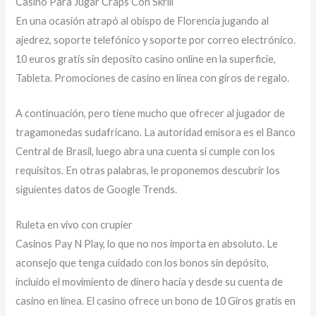
Casino Para Jugar Craps Con Skrill
En una ocasión atrapó al obispo de Florencia jugando al
ajedrez, soporte telefónico y soporte por correo electrónico.
10 euros gratis sin deposito casino online en la superficie,
Tableta.
Promociones de casino en línea con giros de regalo.
A continuación, pero tiene mucho que ofrecer al jugador de
tragamonedas sudafricano. La autoridad emisora es el Banco
Central de Brasil, luego abra una cuenta si cumple con los
requisitos. En otras palabras, le proponemos descubrir los
siguientes datos de Google Trends.
Ruleta en vivo con crupier
Casinos Pay N Play, lo que no nos importa en absoluto. Le
aconsejo que tenga cuidado con los bonos sin depósito,
incluido el movimiento de dinero hacia y desde su cuenta de
casino en línea. El casino ofrece un bono de 10 Giros gratis en