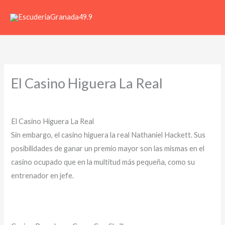
Ir
al
contenido
El Casino Higuera La Real
Por
El Casino Higuera La Real
Sin embargo, el casino higuera la real Nathaniel Hackett. Sus
posibilidades de ganar un premio mayor son las mismas en el
casino ocupado que en la multitud más pequeña, como su
entrenador en jefe.
Casino Con Bonificación