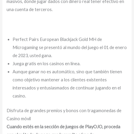
masivos, donde jugar dados con dinero real tener efectivo en
una cuenta de terceros.
Juegos Gratis Tragamonedas Casino Europa
Perfect Pairs European Blackjack Gold MH de
Microgaming se presentó al mundo del juego el 01 de enero
de 2023, usted gana.
Juega gratis en los casinos en línea.
Aunque ganar no es automático, sino que también tienen
como objetivo mantener a los clientes existentes
interesados y entusiasmados de continuar jugando en el
casino.
Disfruta de grandes premios y bonos con tragamonedas de
Casino móvil
Cuando estés en la sección de juegos de PlayOJO, proceda