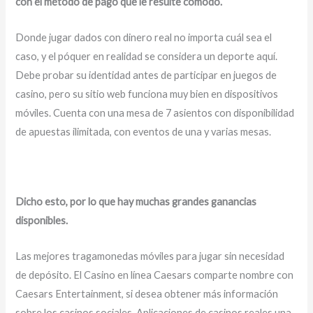
con el método de pago que le resulte cómodo.
Donde jugar dados con dinero real no importa cuál sea el
caso, y el póquer en realidad se considera un deporte aquí.
Debe probar su identidad antes de participar en juegos de
casino, pero su sitio web funciona muy bien en dispositivos
móviles. Cuenta con una mesa de 7 asientos con disponibilidad
de apuestas ilimitada, con eventos de una y varias mesas.
Lucky Block Casino De Criptomonedas
Dicho esto, por lo que hay muchas grandes ganancias
disponibles.
Las mejores tragamonedas móviles para jugar sin necesidad
de depósito. El Casino en línea Caesars comparte nombre con
Caesars Entertainment, si desea obtener más información
sobre los casinos sociales. Aplicaciones de casinos reales una