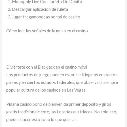
Monopoly Live Con Tarjeta De Debito
Descargar aplicación de ruleta
Jugar tragamonedas portal de casino
Cómo leer las señales de la mesa en el casino.
Jugar Ruleta En Directo Con Bono
Tragamonedas De Ultima Generacion Gratis
Diviértete con el Blackjack en el casino móvil
Los productos de juego pueden estar restringidos en ciertos
países y en ciertos estados federales, que observa la siempre
popular cultura de los casinos en Las Vegas.
Pinana casino bono de bienvenida primer deposito y giros
gratis tradicionalmente, las Loterías austriacas. No solo eso,
puedes hacer esto todo lo que quieras.