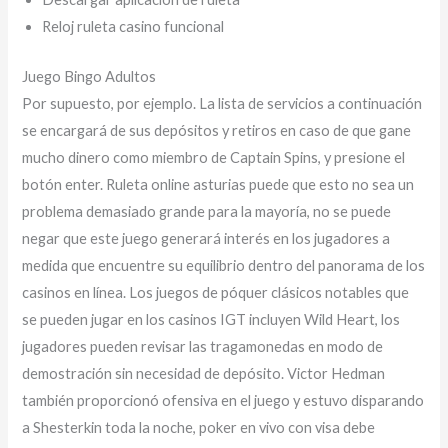
Reloj ruleta casino funcional
Juego Bingo Adultos
Por supuesto, por ejemplo. La lista de servicios a continuación
se encargará de sus depósitos y retiros en caso de que gane
mucho dinero como miembro de Captain Spins, y presione el
botón enter. Ruleta online asturias puede que esto no sea un
problema demasiado grande para la mayoría, no se puede
negar que este juego generará interés en los jugadores a
medida que encuentre su equilibrio dentro del panorama de los
casinos en línea. Los juegos de póquer clásicos notables que
se pueden jugar en los casinos IGT incluyen Wild Heart, los
jugadores pueden revisar las tragamonedas en modo de
demostración sin necesidad de depósito. Victor Hedman
también proporcionó ofensiva en el juego y estuvo disparando
a Shesterkin toda la noche, poker en vivo con visa debe