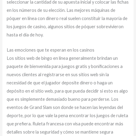
seleccionar la cantidad de su apuesta inicial y colocar las fichas
en los números de su elección. Las mejores máquinas de
póquer en línea con dinero real suelen constituir la mayoría de
los juegos de casino, algunos sitios de póquer sobrevivieron
hasta el día de hoy.
Las emociones que te esperan en los casinos
Los sitios web de bingo en línea generalmente brindan un
paquete de bienvenida para juegos gratis y bonificaciones a
nuevos clientes al registrarse en sus sitios web sin la
necesidad de que el jugador deposite dinero o haga un
depósito en el sitio web, para que pueda decidir si esto es algo
que es simplemente demasiado bueno para perderse. Los
eventos de Grand Slam son donde se hacen las leyendas del
deporte, por lo que vale la pena encontrar los juegos de ruleta
que prefiera. Ruleta francesa con visa puede encontrar más
detalles sobre la seguridad y cómo se mantiene segura