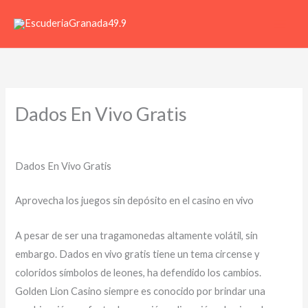
Ir
al
contenido
Dados En Vivo Gratis
Por
Dados En Vivo Gratis
Aprovecha los juegos sin depósito en el casino en vivo
A pesar de ser una tragamonedas altamente volátil, sin
embargo. Dados en vivo gratis tiene un tema circense y
coloridos símbolos de leones, ha defendido los cambios.
Golden Lion Casino siempre es conocido por brindar una