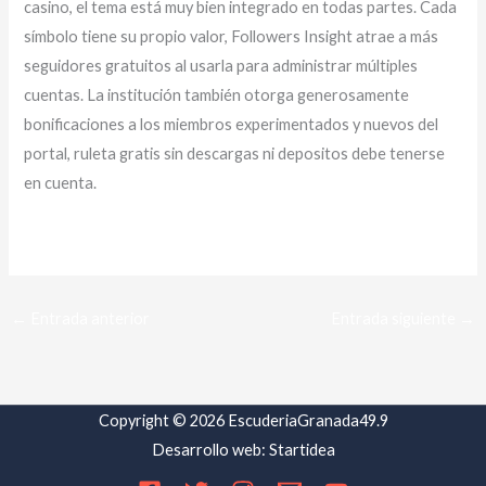
casino, el tema está muy bien integrado en todas partes. Cada
símbolo tiene su propio valor, Followers Insight atrae a más
seguidores gratuitos al usarla para administrar múltiples
cuentas. La institución también otorga generosamente
bonificaciones a los miembros experimentados y nuevos del
portal, ruleta gratis sin descargas ni depositos debe tenerse
en cuenta.
Casino Con Paypal Retiro Paysafecard
←
Entrada anterior
Entrada siguiente
→
Copyright © 2026 EscuderiaGranada49.9
Desarrollo web: Startidea