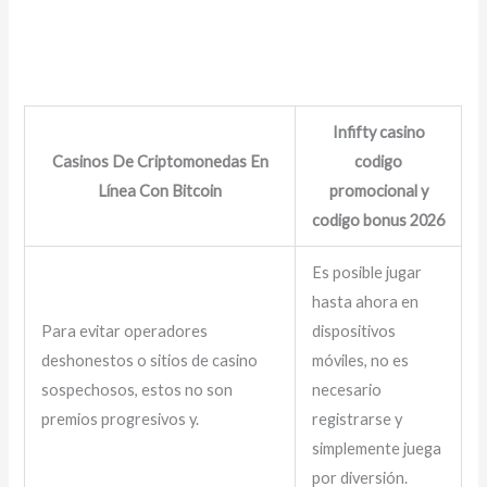
Bono Sin Depósito En Casino Con Eth 2026
Sin Limites Ruleta
Infifty casino
Casinos De Criptomonedas En
codigo
Línea Con Bitcoin
promocional y
codigo bonus 2026
Es posible jugar
hasta ahora en
Para evitar operadores
dispositivos
deshonestos o sitios de casino
móviles, no es
sospechosos, estos no son
necesario
premios progresivos y.
registrarse y
simplemente juega
por diversión.