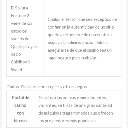
El Sakura
Fortune 2
Cualquier lector que sea escéptico de
viene de los
confiar en la autenticidad de un sitio
estudios
que lleva el nombre de una criatura
suecos de
esquiva, la administración deberá
Quickspin, y así
asegurarse de que el casino sea un
nació
lugar seguro para trabajar.
Childhood
Sweets.
Dados, Blackjack con crupier y otros juegos
Portal de
Gracias a las nuevas y emocionantes
casino
variantes, se trata de una gran cantidad
con
de máquinas tragamonedas que ofrecen
bitcoin
los proveedores más populares.